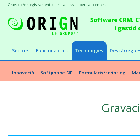
Gravació/enregistrament de trucades/veu per call centers
Software CRM, CT
i gestió
Sectors
Funcionalitats
Tecnologies
Descàrregue
Innovació
Softphone SIP
Formularis/scripting
Mar
Gravaci