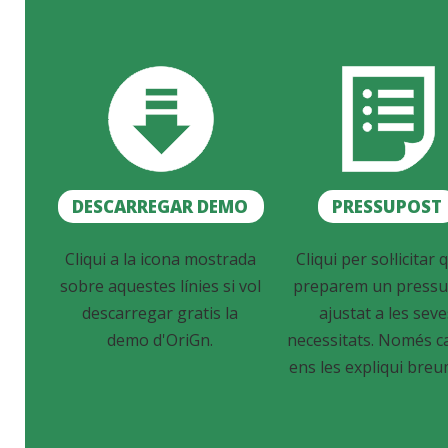
DESCARREGAR DEMO
PRESSUPOST
Cliqui a la icona mostrada
Cliqui per sol·licitar q
sobre aquestes línies si vol
preparem un pressu
descarregar gratis la
ajustat a les sev
demo d'OriGn.
necessitats. Només c
ens les expliqui breu