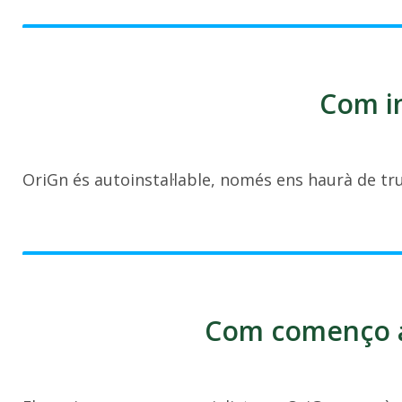
Com in
OriGn és autoinstal·lable, només ens haurà de truc
Com començo a