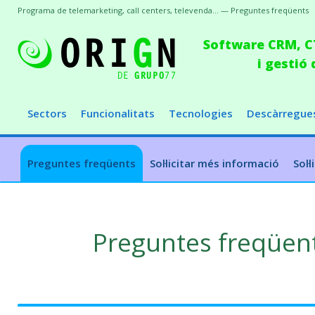
Programa de telemarketing, call centers, televenda... — Preguntes freqüents
Software CRM, CT
i gestió
Sectors
Funcionalitats
Tecnologies
Descàrregue
Preguntes freqüents
Sol·licitar més informació
Sol·
Preguntes freqüent