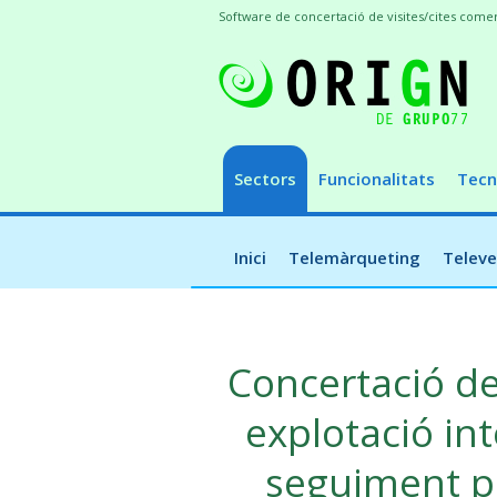
Software de concertació de visites/cites com
Sectors
Funcionalitats
Tecn
Inici
Telemàrqueting
Telev
Concertació de
explotació in
seguiment pe