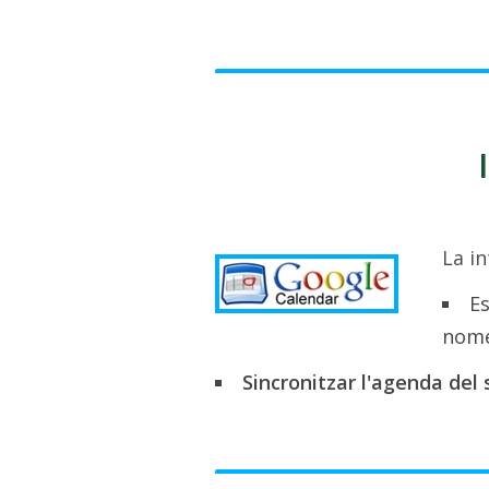
La i
Es
nomé
Sincronitzar l'agenda del 