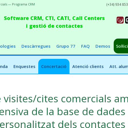
ercials — Programa CRM
(+34) 934 85
Software CRM, CTI, CATI, Call Centers
i gestió de contactes
ologies
Descàrregues
Grupo 77
FAQ
Demos
Sol·li
enda
Enquestes
Concertació
Atenció clients
Att. alu
 visites/cites comercials a
tensiva de la base de dades 
rsonalitzat dels contactes