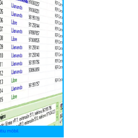
tiu mòbil.