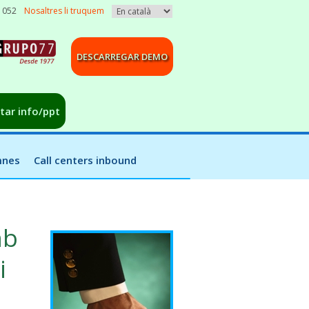
3 052
Nosaltres li truquem
DESCARREGAR DEMO
citar info/ppt
mnes
Call centers inbound
mb
i