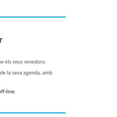
r
e els seus venedors:
 de la seva agenda, amb
ff-line
.