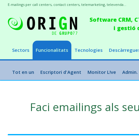
E-mailings per call centers, contact centers, telemarketing, televenda...
Software CRM, CT
i gestió
Sectors
Funcionalitats
Tecnologies
Descàrregue
Tot en un
Escriptori d'Agent
Monitor L!ve
Admin.
Faci emailings als se