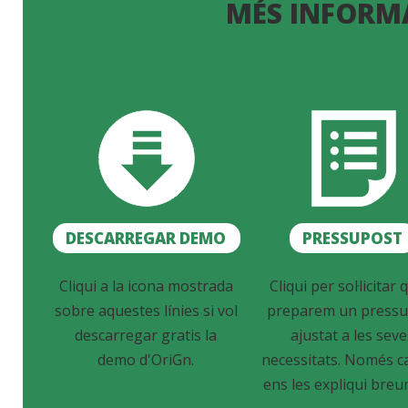
MÉS INFORM
DESCARREGAR DEMO
PRESSUPOST
Cliqui a la icona mostrada
Cliqui per sol·licitar q
sobre aquestes línies si vol
preparem un pressu
descarregar gratis la
ajustat a les sev
demo d'OriGn.
necessitats. Només c
ens les expliqui breu