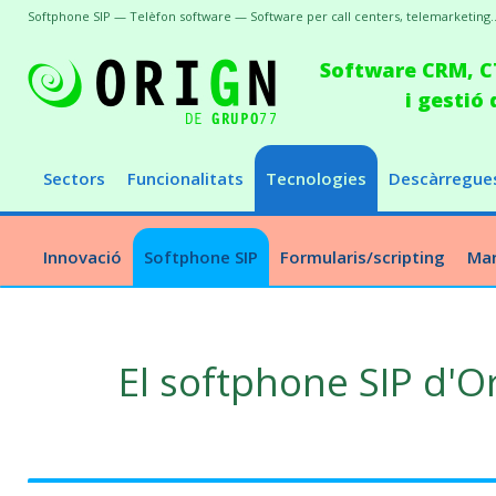
Softphone SIP — Telèfon software — Software per call centers, telemarketing..
Software CRM, CT
i gestió
Sectors
Funcionalitats
Tecnologies
Descàrregue
Innovació
Softphone SIP
Formularis/scripting
Mar
El softphone SIP d'O