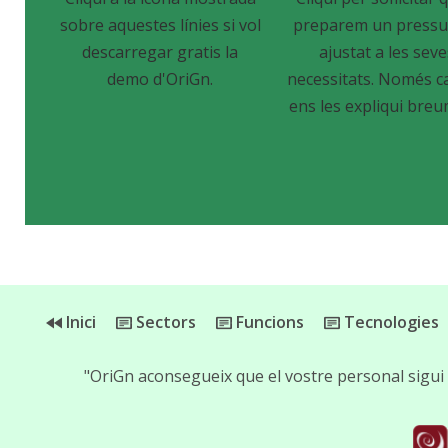
sobre aquestes línies si vol
preparem un pressu
descarregar gratis la
ajustat a les sev
demo d'OriGn.
necessitats. Només c
ens les expliqui breu
Inici
Sectors
Funcions
Tecnologies
"OriGn aconsegueix que el vostre personal sigui 