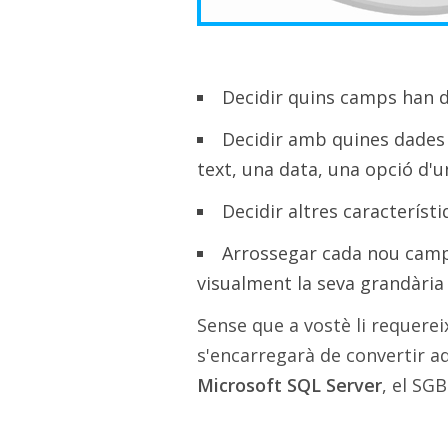
Decidir quins camps han d
Decidir amb quines dades s
text, una data, una opció d'u
Decidir altres característ
Arrossegar cada nou camp s
visualment la seva grandària i
Sense que a vostè li requereix
s'encarregarà de convertir aq
Microsoft SQL Server
, el SG