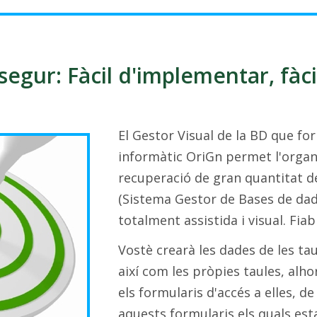
segur: Fàcil d'implementar, fàci
El Gestor Visual de la BD que f
informàtic OriGn permet l'orga
recuperació de gran quantitat 
(Sistema Gestor de Bases de da
totalment assistida i visual. Fiab
Vostè crearà les dades de les taul
així com les pròpies taules, alh
els formularis d'accés a elles, 
aquests formularis els quals est