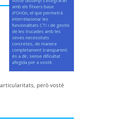
vostè dissenyi s'integraran
amb els fitxers base
d'OriGn, el que permetrà
interrelacionar les
funcionalitats CTI i de gestió
de les trucades amb les
seves necessitats
concretes, de manera
completament transparent;
és a dir, sense dificultat
afegida per a vostè.
articularitats, però vostè