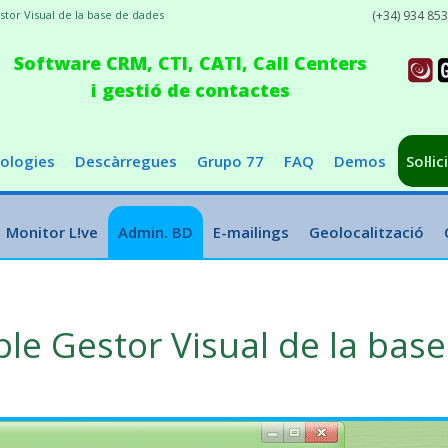
tor Visual de la base de dades
(+34) 934 85
Software CRM, CTI, CATI, Call Centers
i gestió de contactes
ologies
Descàrregues
Grupo 77
FAQ
Demos
Sol·li
Monitor L!ve
Admin. BD
E-mailings
Geolocalització
ble Gestor Visual de la bas