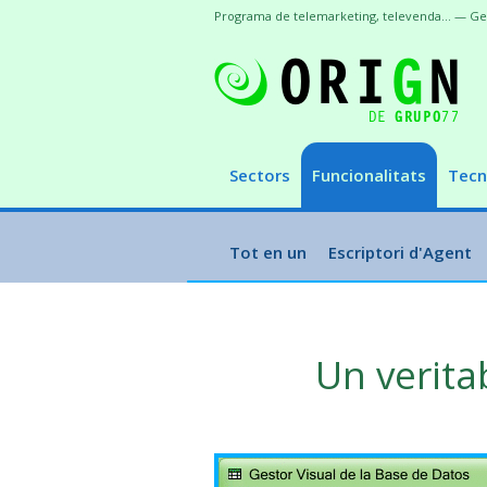
Programa de telemarketing, televenda... — Ges
Sectors
Funcionalitats
Tecn
Tot en un
Escriptori d'Agent
Un verita