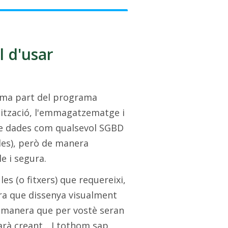
l d'usar
orma part del programa
nització, l'emmagatzematge i
de dades com qualsevol SGBD
des), però de manera
le i segura.
es (o fitxers) que requereixi,
ora que dissenya visualment
de manera que per vostè seran
arà creant... I tothom sap