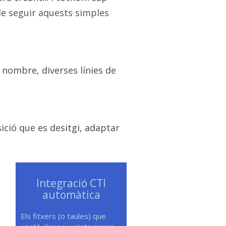
de seguir aquests simples
 nombre, diverses línies de
ició que es desitgi, adaptar
Integració CTI
automàtica
Els fitxers (o taules) que