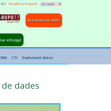
3 052
Nosaltres li truquem
DESCARREGAR DEMO
citar info/ppt
CRM
CTI
Explotació datos
e de dades