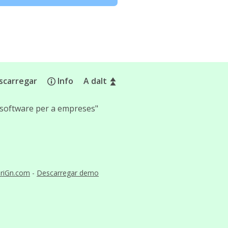
scarregar
Info
A dalt
 software per a empreses"
riGn.com
-
Descarregar demo