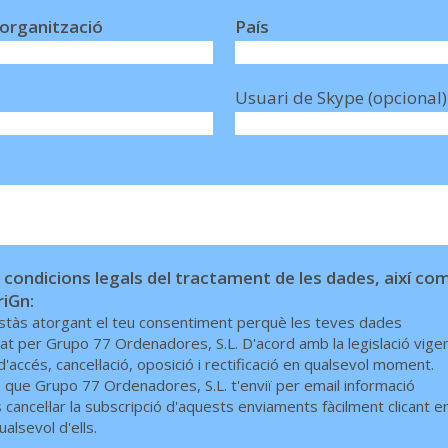
organització
País
Usuari de Skype (opcional)
condicions legals del tractament de les dades, així co
riGn:
stàs atorgant el teu consentiment perquè les teves dades
onat per Grupo 77 Ordenadores, S.L. D'acord amb la legislació vigen
'accés, cancel·lació, oposició i rectificació en qualsevol moment.
que Grupo 77 Ordenadores, S.L. t'enviï per email informació
cancel·lar la subscripció d'aquests enviaments fàcilment clicant e
ualsevol d'ells.