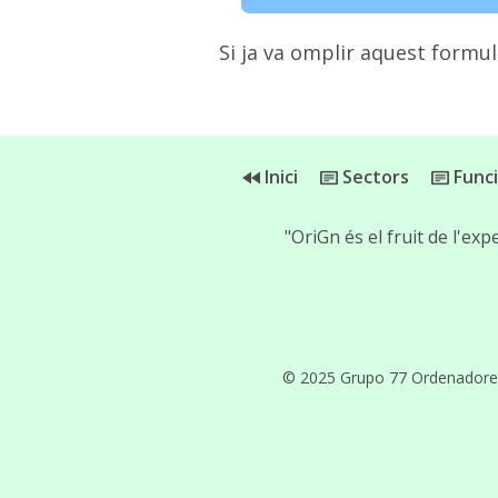
Si ja va omplir aquest formula
Inici
Sectors
Func
"OriGn és el fruit de l'
© 2025 Grupo 77 Ordenadores, 