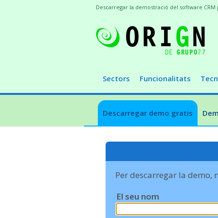
Descarregar la demostració del software CRM pe
Sectors
Funcionalitats
Tecn
Descarregar demo gratis
Demo
Per descarregar la demo, 
El seu nom