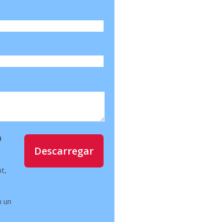
m
Descarregar
t,
n un