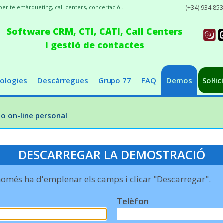
r telemàrqueting, call centers, concertació...
(+34) 934 85
Software CRM, CTI, CATI, Call Centers
i gestió de contactes
ologies
Descàrregues
Grupo 77
FAQ
Demos
Sol·li
 on-line personal
DESCARREGAR LA DEMOSTRACIÓ
només ha d'emplenar els camps i clicar "Descarregar".
Telèfon