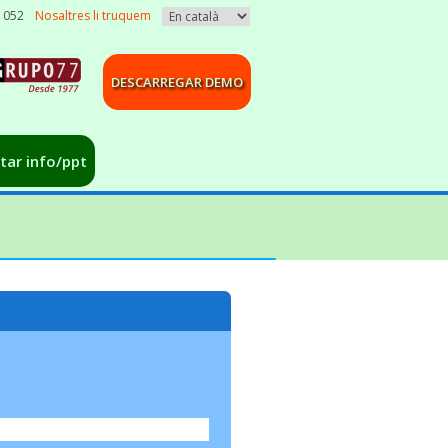
3 052
Nosaltres li truquem
DESCARREGAR DEMO
citar info/ppt