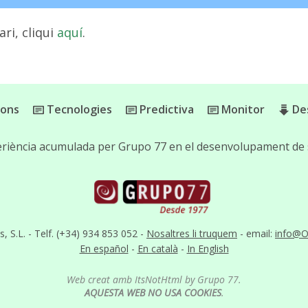
ri, cliqui
aquí
.
ions
Tecnologies
Predictiva
Monitor
De
experiència acumulada per Grupo 77 en el desenvolupament de
S.L. - Telf. (+34) 934 853 052 -
Nosaltres li truquem
- email:
info@O
En español
-
En català
-
In English
Web creat amb ItsNotHtml by Grupo 77.
AQUESTA WEB NO USA COOKIES
.